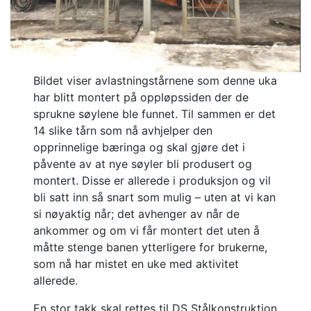
Bildet viser avlastningstårnene som denne uka
har blitt montert på oppløpssiden der de
sprukne søylene ble funnet. Til sammen er det
14 slike tårn som nå avhjelper den
opprinnelige bæringa og skal gjøre det i
påvente av at nye søyler bli produsert og
montert. Disse er allerede i produksjon og vil
bli satt inn så snart som mulig – uten at vi kan
si nøyaktig når; det avhenger av når de
ankommer og om vi får montert det uten å
måtte stenge banen ytterligere for brukerne,
som nå har mistet en uke med aktivitet
allerede.
En stor takk skal rettes til DS Stålkonstruktion