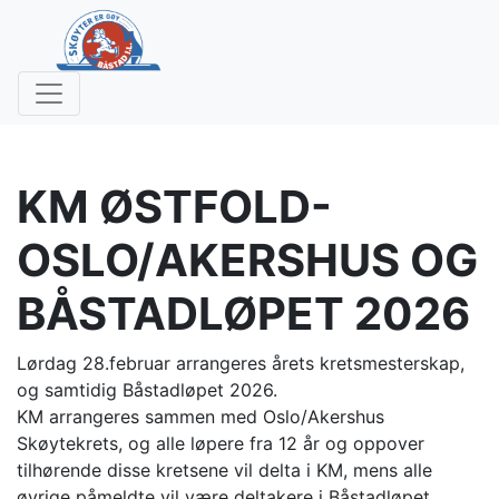
KM ØSTFOLD-
OSLO/AKERSHUS OG
BÅSTADLØPET 2026
Lørdag 28.februar arrangeres årets kretsmesterskap,
og samtidig Båstadløpet 2026.
KM arrangeres sammen med Oslo/Akershus
Skøytekrets, og alle løpere fra 12 år og oppover
tilhørende disse kretsene vil delta i KM, mens alle
øvrige påmeldte vil være deltakere i Båstadløpet.